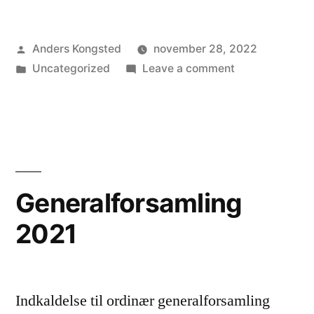
Posted
Anders Kongsted
november 28, 2022
by
Posted
on
Uncategorized
Leave a comment
in
Referater
fra
generalforsaml
2022
Generalforsamling
2021
Indkaldelse til ordinær generalforsamling