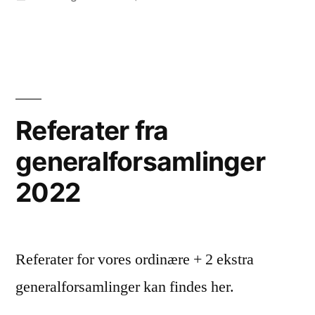
in
Referat
for
ordinær
generalforsaml
2023
Referater fra
generalforsamlinger
2022
Referater for vores ordinære + 2 ekstra
generalforsamlinger kan findes her.