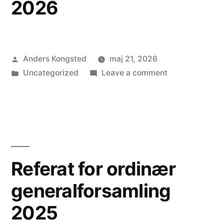
2026
Posted
Anders Kongsted
maj 21, 2026
by
Posted
on
Uncategorized
Leave a comment
in
Referat
for
ordinær
generalforsaml
2026
Referat for ordinær
generalforsamling
2025