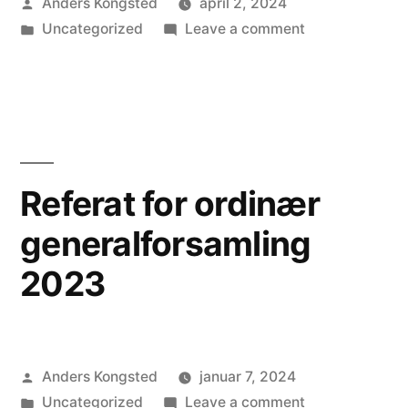
Posted
Anders Kongsted
april 2, 2024
by
Posted
on
Uncategorized
Leave a comment
in
Referat
for
ordinær
generalforsaml
2024
Referat for ordinær
generalforsamling
2023
Posted
Anders Kongsted
januar 7, 2024
by
Posted
on
Uncategorized
Leave a comment