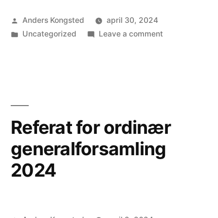
Posted
Anders Kongsted
april 30, 2024
by
Posted
on
Uncategorized
Leave a comment
in
Referat
for
ekstraordinær
generalforsaml
Referat for ordinær
generalforsamling
2024