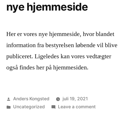
nye hjemmeside
Her er vores nye hjemmeside, hvor blandet
information fra bestyrelsen løbende vil blive
publiceret. Ligeledes kan vores vedtægter
også findes her på hjemmesiden.
Posted
Anders Kongsted
juli 19, 2021
by
Posted
on
Uncategorized
Leave a comment
in
Velkommen
til