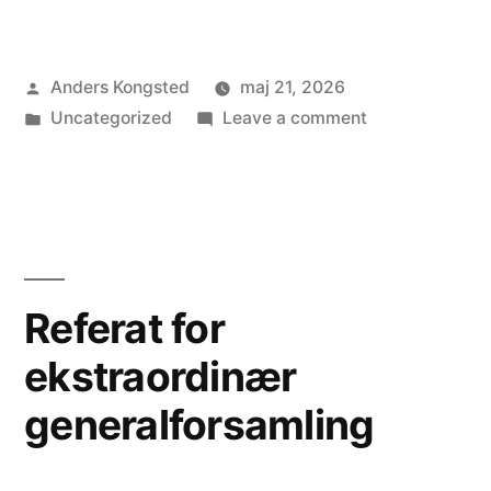
Posted
Anders Kongsted
maj 21, 2026
by
Posted
on
Uncategorized
Leave a comment
in
Referat
for
ordinær
generalforsaml
2025
Referat for
ekstraordinær
generalforsamling