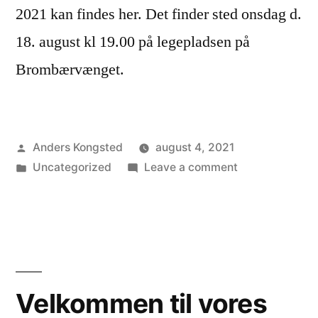
2021 kan findes her. Det finder sted onsdag d.
18. august kl 19.00 på legepladsen på
Brombærvænget.
Posted
Anders Kongsted
august 4, 2021
by
Posted
on
Uncategorized
Leave a comment
in
Generalforsaml
2021
Velkommen til vores