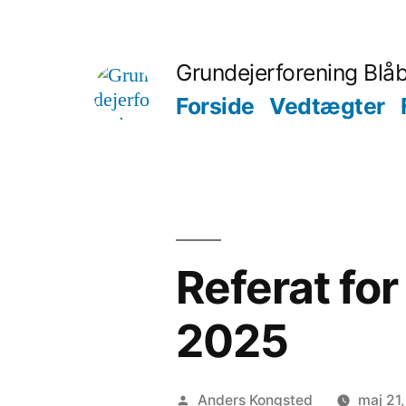
Skip
to
Grundejerforening Blå
content
Forside
Vedtægter
Referat fo
2025
Posted
Anders Kongsted
maj 21