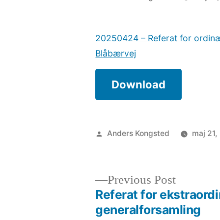
by
20250424 – Referat for ordin
Blåbærvej
Download
Posted
Anders Kongsted
maj 21,
by
Previous
Previous Post
post:
Referat for ekstraord
Indlægsnavigation
generalforsamling