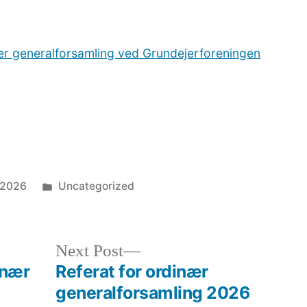
Referat
for
ær generalforsamling ved Grundejerforeningen
ordinær
generalforsamling
2025
Posted
 2026
Uncategorized
in
Next
Next Post
post:
inær
Referat for ordinær
generalforsamling 2026