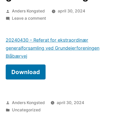
Posted
Anders Kongsted
april 30, 2024
by
on
Leave a comment
Referat
for
20240430 – Referat for ekstraordinær
ekstraordinær
generalforsamling
generalforsamling ved Grundejerforeningen
Blåbærvej
Download
Posted
Anders Kongsted
april 30, 2024
by
Posted
Uncategorized