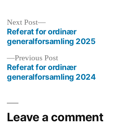
in
Next
Next Post
post:
Referat for ordinær
Indlægsnavigation
generalforsamling 2025
Previous
Previous Post
post:
Referat for ordinær
generalforsamling 2024
Leave a comment