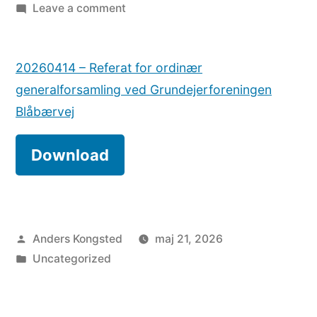
by
on
Leave a comment
Referat
for
20260414 – Referat for ordinær
ordinær
generalforsamling
generalforsamling ved Grundejerforeningen
2026
Blåbærvej
Download
Posted
Anders Kongsted
maj 21, 2026
by
Posted
Uncategorized
in