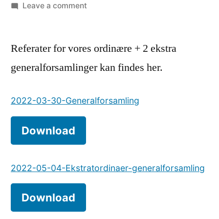
by
on
Leave a comment
Referater
fra
Referater for vores ordinære + 2 ekstra
generalforsamlinger
2022
generalforsamlinger kan findes her.
2022-03-30-Generalforsamling
Download
2022-05-04-Ekstratordinaer-generalforsamling
Download