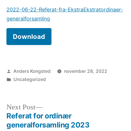
2022-06-22-Referat-fra-EkstraEkstratordinaer-
generalforsamling
Download
Posted
Anders Kongsted
november 28, 2022
by
Posted
Uncategorized
in
Next
Next Post
post:
Referat for ordinær
Indlægsnavigation
generalforsamling 2023